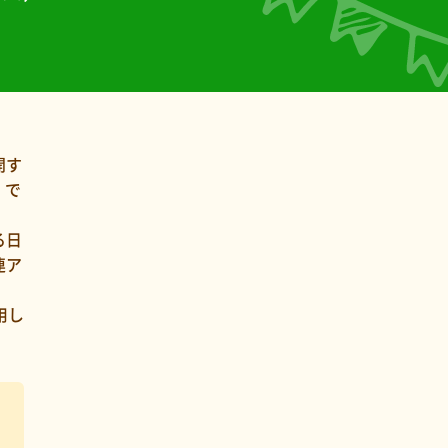
開す
】で
る日
連ア
用し