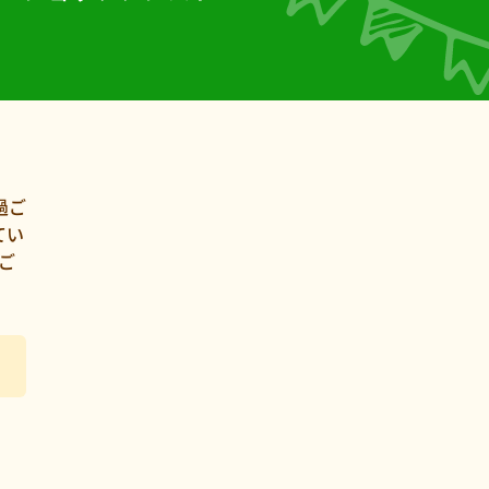
過ご
てい
ご