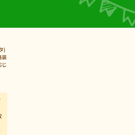
タ)
格装
応じ
グ
収
で