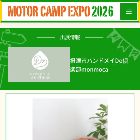
出展情報
摂津市ハンドメイDo倶
楽部monmoca