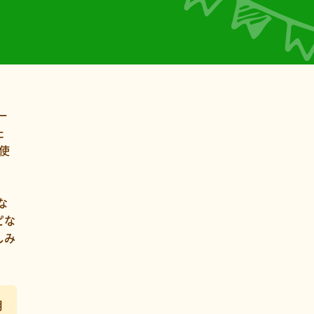
一
た
使
な
ピな
しみ
月