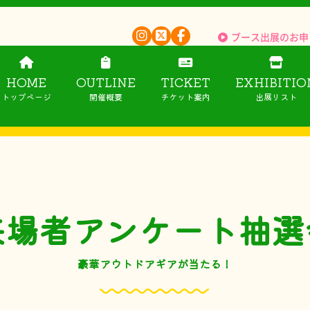
ブース出展のお申
HOME
OUTLINE
TICKET
EXHIBITIO
トップページ
開催概要
チケット案内
出展リスト
来場者
アンケート抽選
豪華アウトドアギアが当たる！