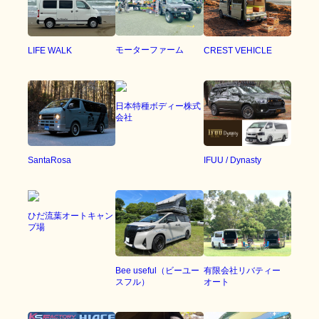
モーターファーム
LIFE WALK
CREST VEHICLE
日本特種ボディー株式
会社
SantaRosa
IFUU / Dynasty
ひだ流葉オートキャン
プ場
Bee useful（ビーユー
有限会社リバティー
スフル）
オート